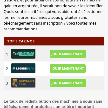
d’autres, et pour atteindre vos objectifs en termes de
gain en argent réel, il serait bon de savoir les identifier.
Quels sont les critères qui vous aideront à sélectionner
les meilleures machines à sous gratuites sans
téléchargement sans inscription ? Voici toutes mes
recommandations.
TOP 3 CASINOS
1
JOUER MAINTENANT
2
JOUER MAINTENANT
3
JOUER MAINTENANT
Le taux de redistribution des machines a sous sans
téléchargement gratuites : un critère important