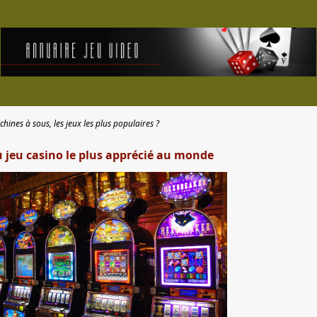
hines à sous, les jeux les plus populaires ?
u jeu casino le plus apprécié au monde