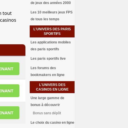
de jeux des années 2000
n tout
Les 10 meilleurs jeux FPS
 casinos
de tous les temps
L'UNIVERS DES PARIS
SPORTIFS
Les applications mobiles
des paris sportifs
Les paris sportifs live
ENANT
Les forums des
bookmakers en ligne
L'UNIVERS DES
CASINOS EN LIGNE
ENANT
Une large gamme de
bonus à découvrir
ENANT
Bonus sans dépôt
Le choix du casino en ligne