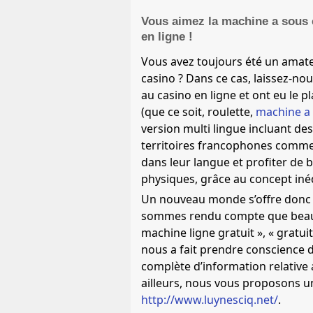
Vous aimez la machine a sous c
en ligne !
Vous avez toujours été un amate
casino ? Dans ce cas, laissez-no
au casino en ligne et ont eu le p
(que ce soit, roulette,
machine a
version multi lingue incluant des
territoires francophones comme l
dans leur langue et profiter de 
physiques, grâce au concept inéd
Un nouveau monde s’offre donc à
sommes rendu compte que beaucou
machine ligne gratuit », « gratu
nous a fait prendre conscience d
complète d’information relative a
ailleurs, nous vous proposons un
http://www.luynesciq.net/
.