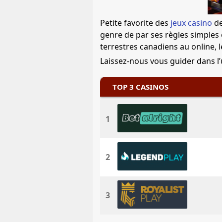
Petite favorite des
jeux casino
de
genre de par ses règles simples
terrestres canadiens au online, 
Laissez-nous vous guider dans l’
TOP 3 CASINOS
1
2
3