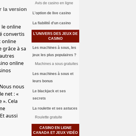
Avis de casino en ligne
r la version
L'option de live casino
La fiabilité d'un casino
le online
é convertis
L'UNIVERS DES JEUX DE
CASINO
t online
e grâce à sa
Les machines à sous, les
’autres
jeux les plus populaires ?
sino online
Machines a sous gratuites
sinos
Les machines à sous et
leurs bonus
. Nous nous
Le blackjack et ses
 net : «
secrets
 ». Cela
rme
La roulette et ses astuces
Et aussi
Roulette gratuite
CASINO EN LIGNE
CANADA ET JEUX VIDÉO