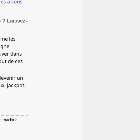
es a sous
 ? Laissez-
mme les
igne
ouver dans
out de ces
devenir un
x, jackpot,
 de machine