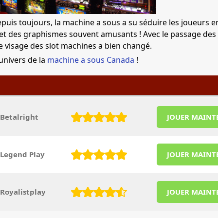
puis toujours, la machine a sous a su séduire les joueurs e
 et des graphismes souvent amusants ! Avec le passage des
le visage des slot machines a bien changé.
univers de la
machine a sous Canada
!
Betalright
JOUER MAINT
Legend Play
JOUER MAINT
Royalistplay
JOUER MAINT