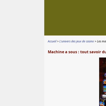
Accueil
L'univers des jeux de casino
Les mac
Machine a sous : tout savoir d