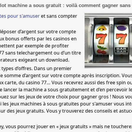
lot machine a sous gratuit : voilà comment gagner sans
ites pour s'amuser
et sans compter
 déposer d’argent sur votre compte
x bonus offerts par les casinos en
ettent par exemple de profiter
77 sans telechargement ou d’un titre
érateurs exigeant un download.
 types d’offres. Dans un premier
ne somme d’argent sur votre compte après inscription. Vou
x carte, du casino 77… Vous recevrez aussi des free spin ou
e lancer la machine a sous gratuitement et d’en percevoir l
jouez sur les jeux de votre choix pour gagner gros ! Nous vo
si les jeux machines à sous gratuites pour s'amuser vous in
ur des jeux gratuits. Vous y trouverez des conseils et astuc
y, vous pourrez jouer en « jeux gratuits » mais ne touchere