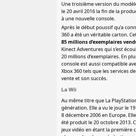
Une troisième version du modèle
le 20 avril 2016 la fin de la pro
à une nouvelle console.
Après le début poussif qu’a conn
360 a été un véritable carton. C
85 millions d’exemplaires vendu
Kinect Adventures qui s’est écoul
20 millions d’exemplaires. En plus
console est aussi compatible avec
Xbox 360 tels que les services de
vente et son succès.
La Wii
Au même titre que La PlayStation
génération. Elle a vu le jour le
8 décembre 2006 en Europe. Elle
été produit le 20 octobre 2013.
jeux vidéo en étant la première c