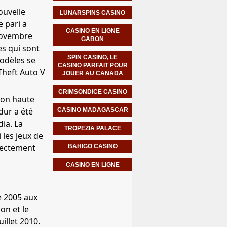
ouvelle
LUNARSPINS CASINO
e pari a
CASINO EN LIGNE
 novembre
GABON
es qui sont
SPIN CASINO, LE
modèles se
CASINO PARFAIT POUR
Theft Auto V
JOUER AU CANADA
CRIMSONDICE CASINO
sion haute
dur a été
CASINO MADAGASCAR
ia. La
TROPEZIA PALACE
 les jeux de
irectement
BAHIGO CASINO
CASINO EN LIGNE
e 2005 aux
on et le
illet 2010.