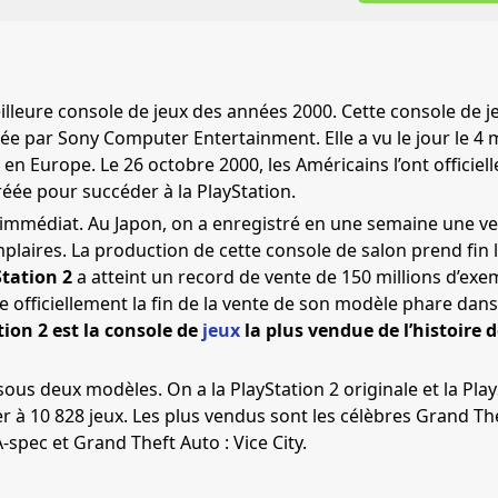
lleure console de jeux des années 2000. Cette console de j
ée par Sony Computer Entertainment. Elle a vu le jour le 4
en Europe. Le 26 octobre 2000, les Américains l’ont officiel
réée pour succéder à la PlayStation.
é immédiat. Au Japon, on a enregistré en une semaine une v
plaires. La production de cette console de salon prend fin l
Station 2
a atteint un record de vente de 150 millions d’exem
officiellement la fin de la vente de son modèle phare dans
tion 2 est la console de
jeux
la plus vendue de l’histoire d
sous deux modèles. On a la PlayStation 2 originale et la Play
er à 10 828 jeux. Les plus vendus sont les célèbres Grand Th
spec et Grand Theft Auto : Vice City.