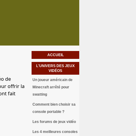
ACCUEIL
L'UNIVERS DES JEUX
VIDÉOS
éo de
Un joueur américain de
r offrir la
Minecraft arrêté pour
nt fait
swatting
Comment bien choisir sa
console portable ?
Les forums de jeux vidéo
Les 4 meilleures consoles