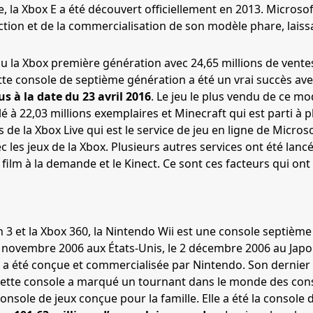
, la Xbox E a été découvert officiellement en 2013. Microso
duction et de la commercialisation de son modèle phare, laiss
u la Xbox première génération avec 24,65 millions de ventes
ette console de septième génération a été un vrai succès av
s à la date du 23 avril 2016
. Le jeu le plus vendu de ce mo
é à 22,03 millions exemplaires et Minecraft qui est parti à p
 de la Xbox Live qui est le service de jeu en ligne de Microso
 les jeux de la Xbox. Plusieurs autres services ont été lancé
 film à la demande et le Kinect. Ce sont ces facteurs qui on
 3 et la Xbox 360, la Nintendo Wii est une console septième
 19 novembre 2006 aux États-Unis, le 2 décembre 2006 au Japo
 a été conçue et commercialisée par Nintendo. Son dernier
 Cette console a marqué un tournant dans le monde des con
onsole de jeux conçue pour la famille. Elle a été la console d