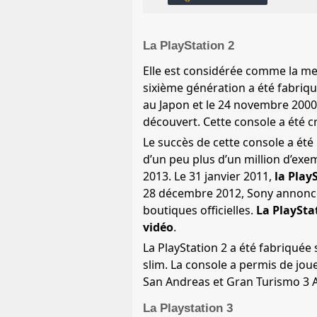
La PlayStation 2
Elle est considérée comme la mei
sixième génération a été fabriqu
au Japon et le 24 novembre 2000 
découvert. Cette console a été c
Le succès de cette console a ét
d’un peu plus d’un million d’exem
2013. Le 31 janvier 2011,
la Play
28 décembre 2012, Sony annonce 
boutiques officielles.
La PlaySta
vidéo
.
La PlayStation 2 a été fabriquée 
slim. La console a permis de jou
San Andreas et Gran Turismo 3 A-
La Playstation 3